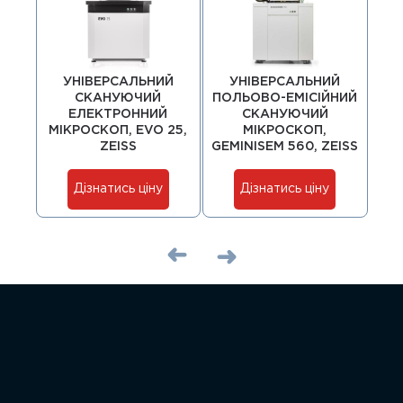
УНІВЕРСАЛЬНИЙ
УНІВЕРСАЛЬНИЙ
ПО
СКАНУЮЧИЙ
ПОЛЬОВО-ЕМІСІЙНИЙ
ЕЛЕКТРОННИЙ
СКАНУЮЧИЙ
МІКРОСКОП, EVO 25,
МІКРОСКОП,
М
ZEISS
GEMINISEM 560, ZEISS
Дізнатись ціну
Дізнатись ціну