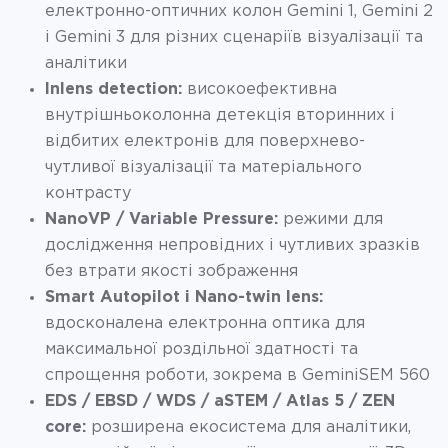
електронно-оптичних колон Gemini 1, Gemini 2
і Gemini 3 для різних сценаріїв візуалізації та
аналітики
Inlens detection:
високоефективна
внутрішньоколонна детекція вторинних і
відбитих електронів для поверхнево-
чутливої візуалізації та матеріального
контрасту
NanoVP / Variable Pressure:
режими для
дослідження непровідних і чутливих зразків
без втрати якості зображення
Smart Autopilot і Nano-twin lens:
вдосконалена електронна оптика для
максимальної роздільної здатності та
спрощення роботи, зокрема в GeminiSEM 560
EDS / EBSD / WDS / aSTEM / Atlas 5 / ZEN
core:
розширена екосистема для аналітики,