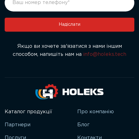
leave
this
field
Надіслати
blank.
Якщо ви хочете зв'язатися з нами іншим
способом, напишіть нам на
info@holeks.tech
Каталог продукції
Про компанію
Партнери
Блог
Послуги
Контакти