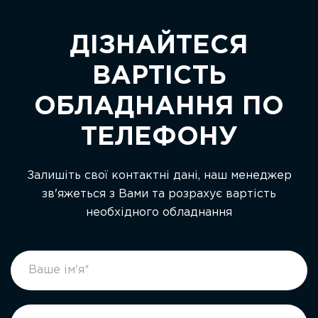
ДІЗНАЙТЕСЯ
ВАРТІСТЬ
ОБЛАДНАННЯ ПО
ТЕЛЕФОНУ
Залишіть свої контактні дані, наш менеджер
зв'яжеться з Вами та розрахує вартість
необхідного обладнання
footer
If
form
you
ukr
are
human,