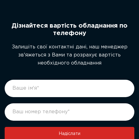
Дізнайтеся вартість обладнання по
телефону
Залишіть свої контактні дані, наш менеджер
зв'яжеться з Вами та розрахує вартість
необхідного обладнання
footer
If
form
you
ukr
are
human,
leave
this
field
Надіслати