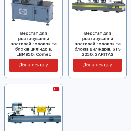
Верстат для
Верстат для
розточування
розточування
постелей головок та
постелей головок та
блоків циліндрів,
блоків циліндрів, STS
LBM950, Comec
2250, SARITAS
Дізнатись ціну
Дізнатись ціну