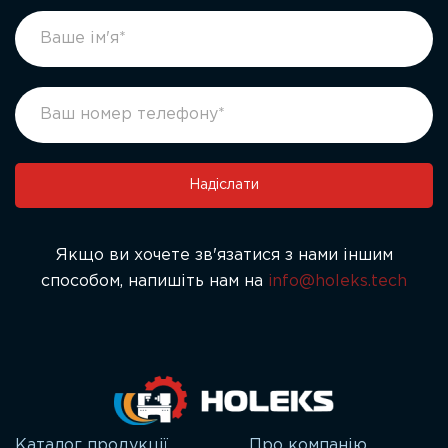
footer
If
form
you
ukr
are
human,
leave
this
field
Надіслати
blank.
Якщо ви хочете зв'язатися з нами іншим
способом, напишіть нам на
info@holeks.tech
Каталог продукції
Про компанію