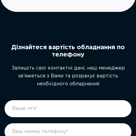
Дізнайтеся вартість обладнання по
телефону
Залишіть свої контактні дані, наш менеджер
зв'яжеться з Вами та розрахує вартість
необхідного обладнання
footer
If
form
you
ukr
are
human,
leave