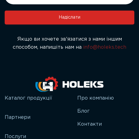
this
field
Надіслати
blank.
Якщо ви хочете зв'язатися з нами іншим
способом, напишіть нам на
info@holeks.tech
Каталог продукції
Про компанію
Блог
Партнери
Контакти
Послуги