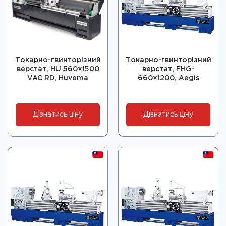
Токарно-гвинторізний
Токарно-гвинторізний
верстат, HU 560×1500
верстат, FHG-
VAC RD, Huvema
660×1200, Aegis
Дізнатись ціну
Дізнатись ціну