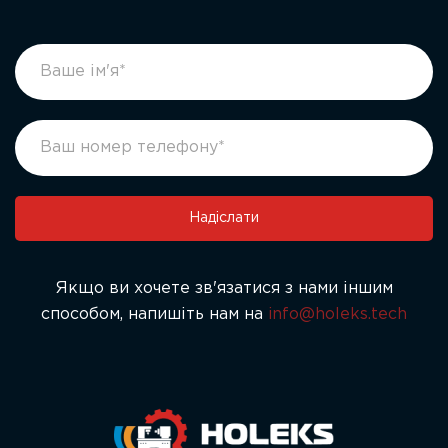
footer
If
form
you
ukr
are
human,
leave
this
field
Надіслати
blank.
Якщо ви хочете зв'язатися з нами іншим
способом, напишіть нам на
info@holeks.tech