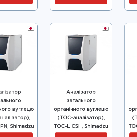
алізатор
Аналізатор
гального
загального
ного вуглецю
органічного вуглецю
ор
налізатор),
(ТОС-аналізатор),
(
PN, Shimadzu
TOC-L CSH, Shimadzu
TO