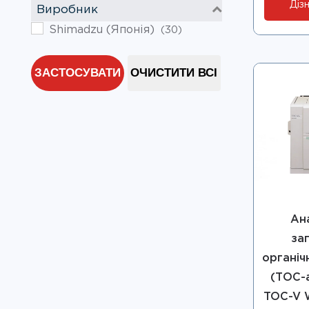
Дізн
Виробник
Shimadzu (Японія)
(30)
ЗАСТОСУВАТИ
ОЧИСТИТИ ВСІ
Ан
за
органіч
(ТОС-а
TOC-V 