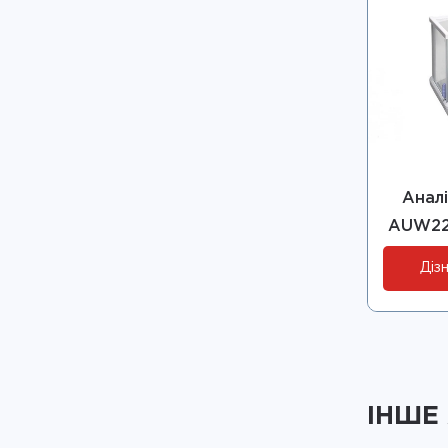
Аналі
AUW22
Дізн
ІНШЕ