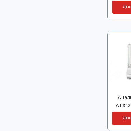
Дізн
Аналі
ATX12
Дізн