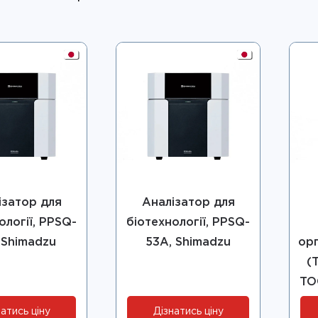
ізатор для
Аналізатор для
ології, PPSQ-
біотехнології, PPSQ-
 Shimadzu
53A, Shimadzu
ор
(
TO
атись ціну
Дізнатись ціну