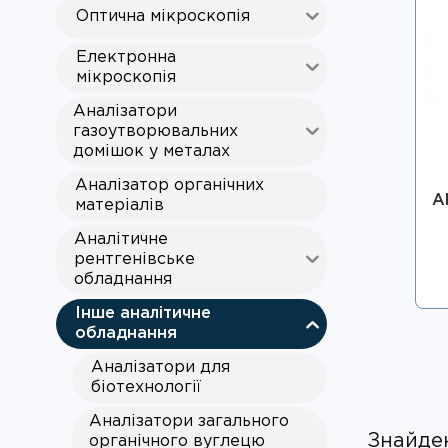
Оптична мікроскопія
Електронна
мікроскопія
Аналізатори
газоутворювальних
домішок у металах
Аналізатор органічних
А
матеріалів
Аналітичне
рентгенівське
обладнання
Інше аналітичне
обладнання
Аналізатори для
біотехнології
Аналізатори загального
Знайден
органічного вуглецю