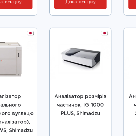
атись ціну
Дізнатись ціну
алізатор
Аналізатор розмірів
Ан
гального
частинок, IG-1000
ного вуглецю
PLUS, Shimadzu
налізатор),
WS, Shimadzu