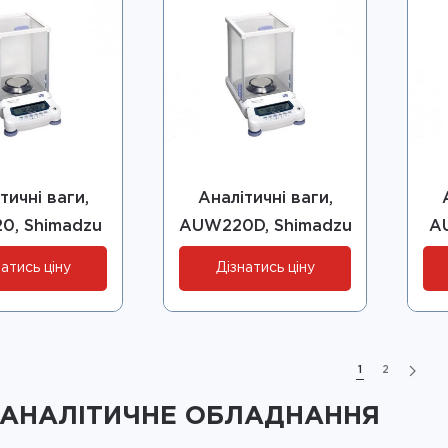
тичні ваги,
Аналітичні ваги,
0, Shimadzu
AUW220D, Shimadzu
A
атись ціну
Дізнатись ціну
1
2
 АНАЛІТИЧНЕ ОБЛАДНАННЯ