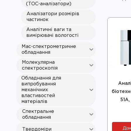
(ТОС-аналізатори)
Аналізатори розмірів
частинок
Аналітичні ваги та
вимірювачі вологості
Мас-спектрометричне
обладнання
Молекулярна
спектроскопія
Обладнання для
Анал
випробування
механічних
біотехн
властивостей
51A,
матеріалів
Спектральне
обладнання
Дізн
Твердоміри