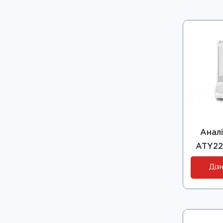
Аналі
ATY22
Дізн