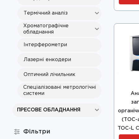
Термічний аналіз
Хроматографічне
обладнання
Інтерферометри
Лазерні енкодери
Оптичний лічильник
Спеціалізовані метрологічні
системи
Ан
за
ПРЕСОВЕ ОБЛАДНАННЯ
органіч
(ТОС-а
TOC-L C
Фільтри