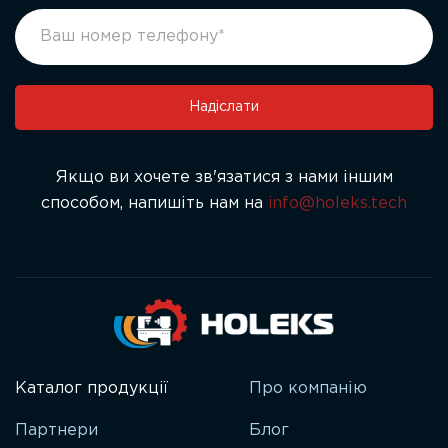
human,
leave
this
field
Надіслати
blank.
Якщо ви хочете зв'язатися з нами іншим
способом, напишіть нам на
info@holeks.tech
Каталог продукції
Про компанію
Партнери
Блог