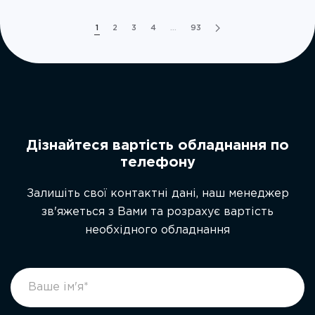
1
2
3
4
…
93
Дізнайтеся вартість обладнання по
телефону
Залишіть свої контактні дані, наш менеджер
зв'яжеться з Вами та розрахує вартість
необхідного обладнання
footer
If
form
you
ukr
are