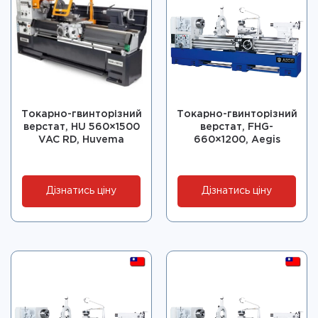
Токарно-гвинторізний
Токарно-гвинторізний
верстат, HU 560×1500
верстат, FHG-
VAC RD, Huvema
660×1200, Aegis
Дізнатись ціну
Дізнатись ціну