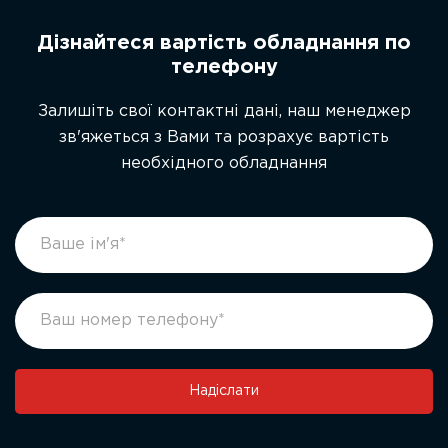
Дізнайтеся вартість обладнання по
телефону
Залишіть свої контактні дані, наш менеджер
зв'яжеться з Вами та розрахує вартість
необхідного обладнання
footer
If
form
you
ukr
are
human,
leave
this
field
Надіслати
blank.