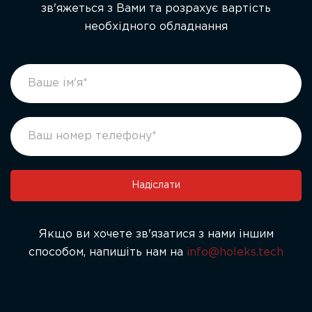
зв'яжеться з Вами та розрахує вартість
необхідного обладнання
footer
If
form
you
ukr
are
human,
leave
this
field
Надіслати
blank.
Якщо ви хочете зв'язатися з нами іншим
способом, напишіть нам на
info@holeks.tech