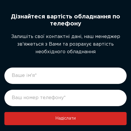
Дізнайтеся вартість обладнання по
телефону
Залишіть свої контактні дані, наш менеджер
зв'яжеться з Вами та розрахує вартість
необхідного обладнання
footer
If
form
you
ukr
are
human,
leave
this
field
Надіслати
blank.