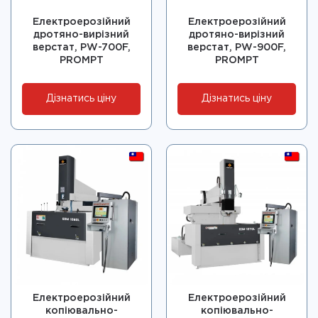
Електроерозійний
Електроерозійний
дротяно-вирізний
дротяно-вирізний
верстат, PW-700F,
верстат, PW-900F,
PROMPT
PROMPT
Дізнатись ціну
Дізнатись ціну
Електроерозійний
Електроерозійний
копіювально-
копіювально-