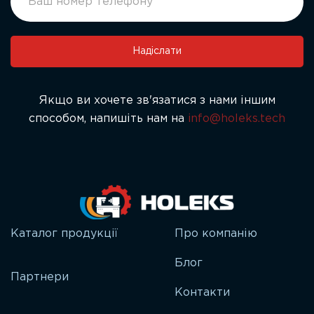
leave
this
field
Надіслати
blank.
Якщо ви хочете зв'язатися з нами іншим
способом, напишіть нам на
info@holeks.tech
Каталог продукції
Про компанію
Блог
Партнери
Контакти