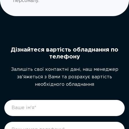
персоналу.
Дізнайтеся вартість обладнання по
телефону
Залишіть свої контактні дані, наш менеджер
зв'яжеться з Вами та розрахує вартість
необхідного обладнання
footer
If
form
you
ukr
are
human,