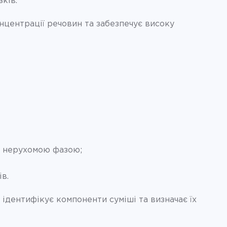
ків.
онцентрації речовин та забезпечує високу
 з нерухомою фазою;
в.
ідентифікує компоненти суміші та визначає їх