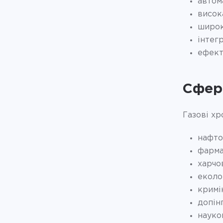
автом
висок
широк
інтег
ефект
Сфер
Газові х
нафто
фарма
харчо
еколо
кримін
допін
науко