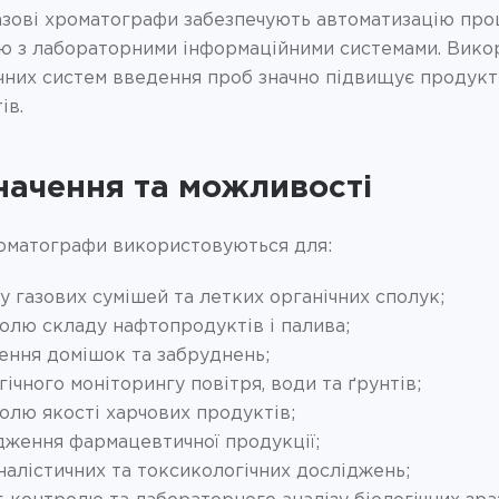
азові хроматографи забезпечують автоматизацію проц
ію з лабораторними інформаційними системами. Вико
чних систем введення проб значно підвищує продукти
ів.
начення та можливості
роматографи використовуються для:
зу газових сумішей та летких органічних сполук;
олю складу нафтопродуктів і палива;
ення домішок та забруднень;
гічного моніторингу повітря, води та ґрунтів;
олю якості харчових продуктів;
дження фармацевтичної продукції;
налістичних та токсикологічних досліджень;