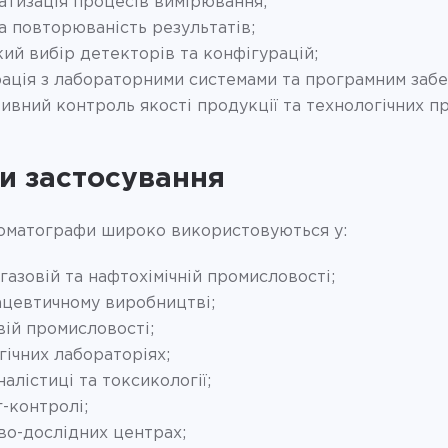
атизація процесів вимірювання;
а повторюваність результатів;
ий вибір детекторів та конфігурацій;
рація з лабораторними системами та програмним забе
ивний контроль якості продукції та технологічних пр
и застосування
роматографи широко використовуються у:
газовій та нафтохімічній промисловості;
цевтичному виробництві;
вій промисловості;
гічних лабораторіях;
алістиці та токсикології;
г-контролі;
во-дослідних центрах;