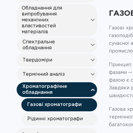
Обладнання для
ГАЗО
випробування
механічних
властивостей
Газові хр
матеріалів
газоподіб
Спектральне
сучасної 
обладнання
промислов
Твердоміри
Принцип р
фазами — 
Термічний аналіз
фазою є 
Хроматографічне
Завдяки р
обладнання
швидкістю
Газові хроматографи
Газова хр
термічног
Рідинні хроматографи
багатоком