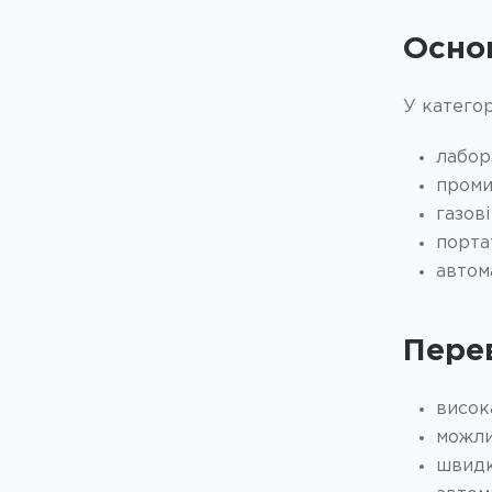
Осно
У категор
лабор
проми
газов
порта
автом
Пере
висока
можли
швидк