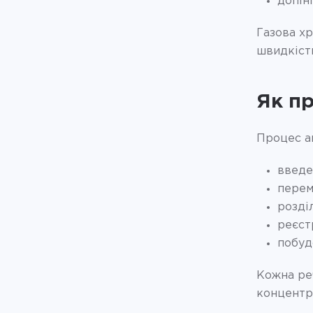
допін
Газова хр
швидкість
Як п
Процес ан
введе
перем
розді
реєст
побуд
Кожна реч
концентр