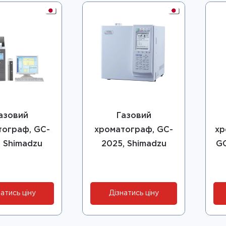
азовий
Газовий
тограф, GC-
хроматограф, GC-
хр
, Shimadzu
2025, Shimadzu
GC
атись ціну
Дізнатись ціну