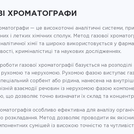
ВІ ХРОМАТОГРАФИ
оматографи — це високоточні аналітичні системи, приз
них і летких хімічних сполук. Метод газової хромато
аналітичної хімії та широко використовується у фармац
ості, криміналістиці та наукових дослідженнях.
оботи газової хроматографії базується на розподілі
рухомою та нерухомою. Рухомою фазою виступає газ-н
спеціальний сорбент або рідина, нанесена на внутрі
ізній взаємодії речовин із нерухомою фазою компон
, що дозволяє точно визначати їх склад та концентр
оматографія особливо ефективна для аналізу органіч
о розкладання. Метод дозволяє проводити як якісний,
понентних сумішей із високою точністю та чутливіст