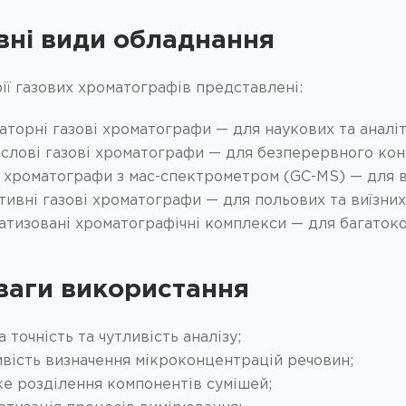
вні види обладнання
ії газових хроматографів представлені:
аторні газові хроматографи — для наукових та аналі
слові газові хроматографи — для безперервного кон
і хроматографи з мас-спектрометром (GC-MS) — для в
тивні газові хроматографи — для польових та виїзни
атизовані хроматографічні комплекси — для багатоко
ваги використання
 точність та чутливість аналізу;
вість визначення мікроконцентрацій речовин;
е розділення компонентів сумішей;