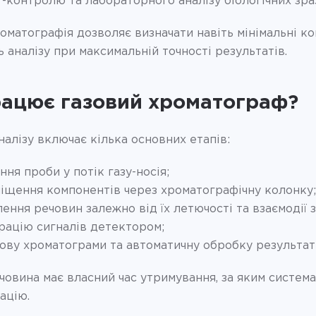
г-контролю та лабораторного аналізу біологічних зраз
оматографія дозволяє визначати навіть мінімальні к
 аналізу при максимальній точності результатів.
рацює газовий хроматограф?
алізу включає кілька основних етапів:
ння проби у потік газу-носія;
іщення компонентів через хроматографічну колонку;
лення речовин залежно від їх летючості та взаємодії
рацію сигналів детектором;
ову хроматограми та автоматичну обробку результаті
овина має власний час утримування, за яким система 
ацію.