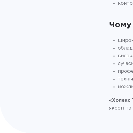
контр
Чому
широк
облад
висока
сучас
профе
техні
можли
«Холекс 
якості та