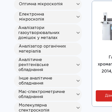
Оптична мікроскопія
Електронна
мікроскопія
Аналізатори
газоутворювальних
домішок у металах
Аналізатор органічних
матеріалів
Г
Аналітичне
хрома
рентгенівське
обладнання
2014
Інше аналітичне
обладнання
Мас-спектрометричне
Дізн
обладнання
Молекулярна
спектроскопія