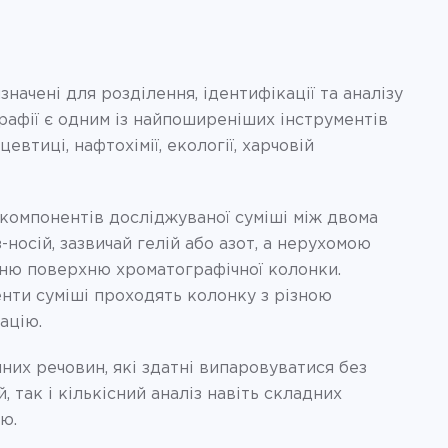
начені для розділення, ідентифікації та аналізу
графії є одним із найпоширеніших інструментів
евтиці, нафтохімії, екології, харчовій
 компонентів досліджуваної суміші між двома
осій, зазвичай гелій або азот, а нерухомою
шню поверхню хроматографічної колонки.
енти суміші проходять колонку з різною
ацію.
них речовин, які здатні випаровуватися без
 так і кількісний аналіз навіть складних
ю.