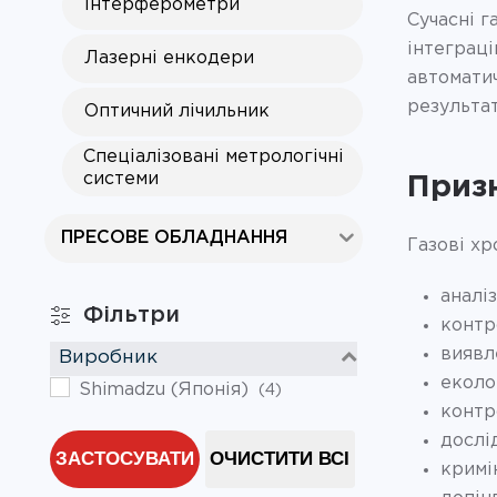
Інтерферометри
Сучасні г
інтеграц
Лазерні енкодери
автомати
результат
Оптичний лічильник
Спеціалізовані метрологічні
системи
Приз
ПРЕСОВЕ ОБЛАДНАННЯ
Газові х
аналі
Фільтри
контр
виявл
Виробник
еколо
Shimadzu (Японія)
(4)
контр
дослі
ЗАСТОСУВАТИ
ОЧИСТИТИ ВСІ
кримі