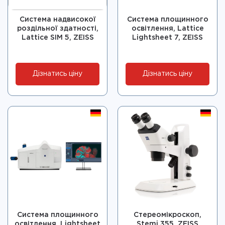
Система надвисокої
Система площинного
роздільної здатності,
освітлення, Lattice
Lattice SIM 5, ZEISS
Lightsheet 7, ZEISS
Дізнатись ціну
Дізнатись ціну
Система площинного
Стереомікроскоп,
освітлення, Lightsheet
Stemi 355, ZEISS