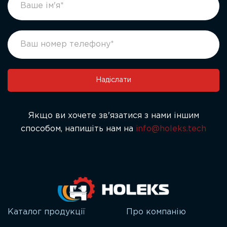
form
you
ukr
are
human,
leave
this
field
Надіслати
blank.
Якщо ви хочете зв'язатися з нами іншим
способом, напишіть нам на
info@holeks.tech
Каталог продукції
Про компанію