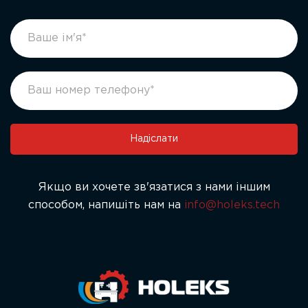
footer
If
form
you
ukr
are
human,
leave
this
field
Надіслати
blank.
Якщо ви хочете зв'язатися з нами іншим
способом, напишіть нам на
info@holeks.tech