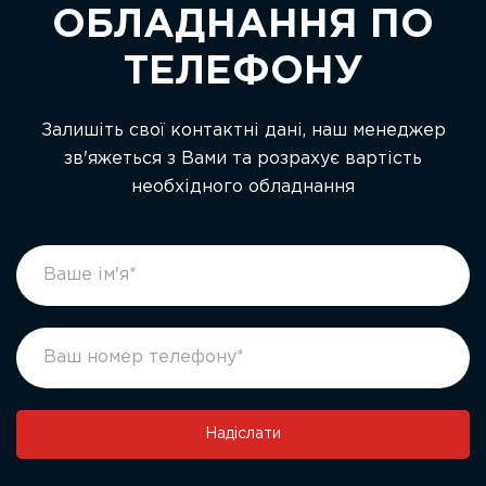
ОБЛАДНАННЯ ПО
ТЕЛЕФОНУ
Залишіть свої контактні дані, наш менеджер
зв'яжеться з Вами та розрахує вартість
необхідного обладнання
footer
If
form
you
ukr
are
human,
leave
this
field
Надіслати
blank.