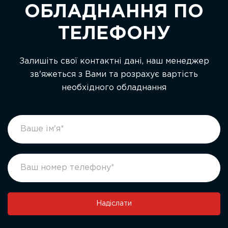
ОБЛАДНАННЯ ПО
ТЕЛЕФОНУ
Залишіть свої контактні дані, наш менеджер
зв'яжеться з Вами та розрахує вартість
необхідного обладнання
footer
If
form
you
ukr
are
human,
leave
this
field
Надіслати
blank.