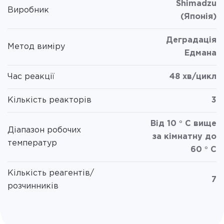
Shimadzu
Виробник
(Японія)
Деградація
Метод виміру
Едмана
Час реакції
48 хв/цикл
Кількість реакторів
3
Від 10 ° C вище
Діапазон робочих
за кімнатну до
температур
60 ° C
Кількість реагентів/
7
розчинників