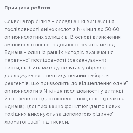
Принципи роботи
Секвенатор білків – обладнання визначення
послідовності амінокислот з N-кінця до 50-60
амінокислотних залишків. В основі визначення
амінокислотної послідовності лежить метод
Едмана – один із ранніх методів визначення
первинної послідовності (секвенування)
пептидів. Суть методу полягає у обробці
досліджуваного пептиду певним набором
реагентів, що призводить до відщеплення однієї
амінокислоти з N-кінця послідовності у вигляді
його фенілтіогідантоїнового похідного (реакція
Едмана). Ідентифікацію фенілтіогідантоїнових
похідних виконують за допомогою рідинної
хроматографії під тиском.