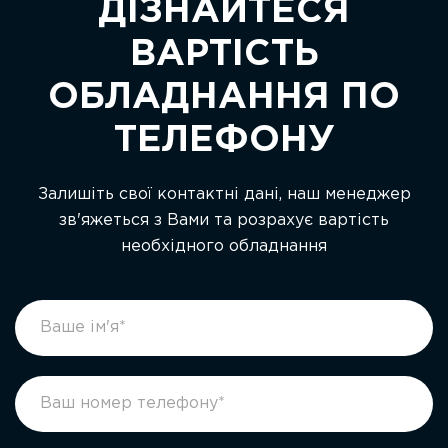
ДІЗНАЙТЕСЯ
ВАРТІСТЬ
ОБЛАДНАННЯ ПО
ТЕЛЕФОНУ
Залишіть свої контактні дані, наш менеджер
зв'яжеться з Вами та розрахує вартість
необхідного обладнання
footer
If
form
you
ukr
are
human,
leave
this