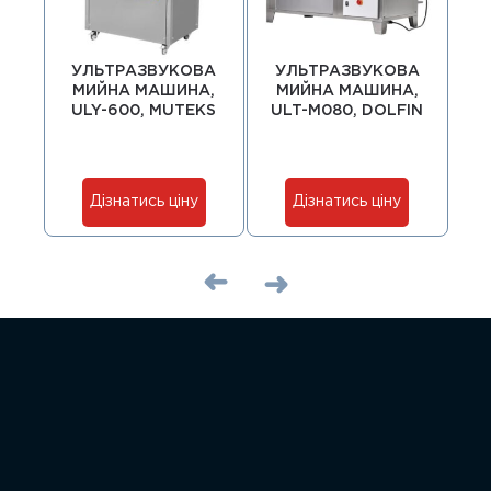
УЛЬТРАЗВУКОВА
УЛЬТРАЗВУКОВА
У
МИЙНА МАШИНА,
МИЙНА МАШИНА,
М
ULY-600, MUTEKS
ULT-М080, DOLFIN
Дізнатись ціну
Дізнатись ціну