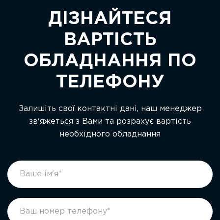
ДІЗНАЙТЕСЯ
ВАРТІСТЬ
ОБЛАДНАННЯ ПО
ТЕЛЕФОНУ
Залишіть свої контактні дані, наш менеджер
зв'яжеться з Вами та розрахує вартість
необхідного обладнання
footer
If
form
you
ukr
are
human,
leave