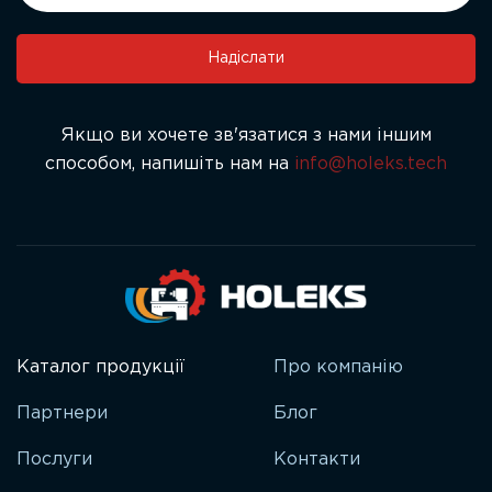
this
field
Надіслати
blank.
Якщо ви хочете зв'язатися з нами іншим
способом, напишіть нам на
info@holeks.tech
Каталог продукції
Про компанію
Партнери
Блог
Послуги
Контакти