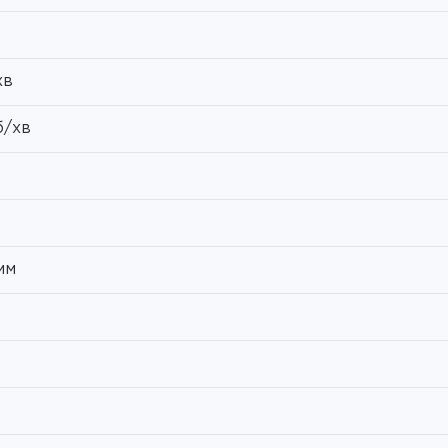
хв
б/хв
мм