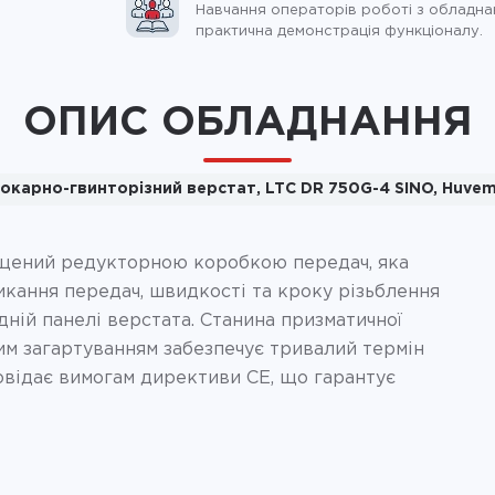
Навчання операторів роботі з обладна
практична демонстрація функціоналу.
ОПИС ОБЛАДНАННЯ
окарно-гвинторізний верстат, LTC DR 750G-4 SINO, Huve
ений редукторною коробкою передач, яка
икання передач, швидкості та кроку різьблення
дній панелі верстата. Станина призматичної
им загартуванням забезпечує тривалий термін
повідає вимогам директиви CE, що гарантує