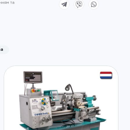
нням та
ma