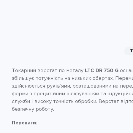
Т
Токарний верстат по металу
LTC DR 750 G
оснащ
збільшує потужність на низьких обертах. Перем
здійснюється руків’ями, розташованими на пере
форми з прецизійним шліфуванням та індукційн
служби і високу точність обробки. Верстат від
безпечну роботу.
Переваги: