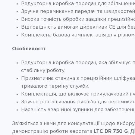
Редукторна коробка передач для збільшення
Зручне перемикання передач та швидкостей з
Висока точність обробки завдяки прецизійно
Відповідність вимогам директиви CE для без
Комплексна базова комплектація для різнома
Особливості:
Редукторна коробка передач, яка збільшує п
стабільну роботу.
Призматична станина з прецизійним шліфува
тривалого терміну служби.
Комплектація, що включає трикулачковий і ч
Зручне розташування руків’їв для перемикан
Наявність аварійної зупинки для забезпечен
Зв’яжіться з нами для консультації щодо вибору
демонстрацію роботи верстата
LTC DR 750 G
. 