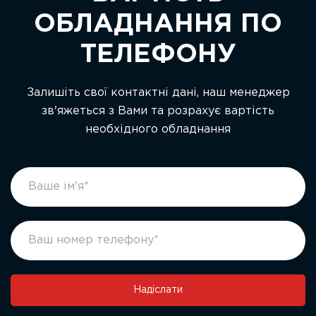
ОБЛАДНАННЯ ПО
ТЕЛЕФОНУ
Залишіть свої контактні дані, наш менеджер
зв'яжеться з Вами та розрахує вартість
необхідного обладнання
footer
If
form
you
ukr
are
human,
leave
this
field
Надіслати
blank.