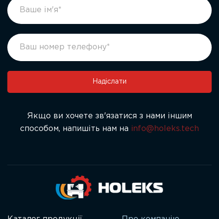
footer
If
form
you
ukr
are
human,
leave
this
field
Надіслати
blank.
Якщо ви хочете зв'язатися з нами іншим
способом, напишіть нам на
info@holeks.tech