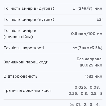
Точність вимірів (дугова)
±（2+R/8）мкм
Точність вимірів (кутова)
±2’
Точність вимірів
0.8 мкм/100 мм
(прямолінійна)
Точність шорсткості
≤±(7мкм±3.5%)
Без направл.
Залишкові перешкоди
≤0.025 мкм
Відтворюваність
1δ≤2 мкм
0.025、0.08、
Гранична довжина хвилі
0.25、0.8、2.5、8
λc X1、2、3、4、