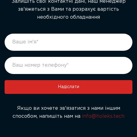
Залишіть свої контактні дані, наш менеджер
зв'яжеться з Вами та розрахує вартість
необхідного обладнання
footer
If
form
you
ukr
are
human,
leave
this
field
Надіслати
blank.
Якщо ви хочете зв'язатися з нами іншим
способом, напишіть нам на
info@holeks.tech