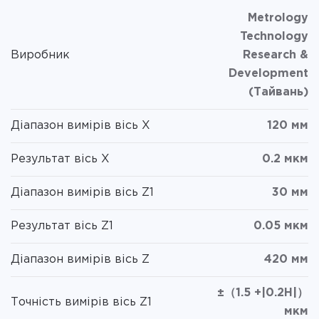
Metrology
Technology
Виробник
Research &
Development
(Тайвань)
Діапазон вимірів вісь X
120 мм
Результат вісь X
0.2 мкм
Діапазон вимірів вісь Z1
30 мм
Результат вісь Z1
0.05 мкм
Діапазон вимірів вісь Z
420 мм
±（1.5 +|0.2H|）
Точність вимірів вісь Z1
мкм