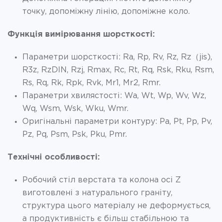
точку, допоміжну лінію, допоміжне коло.
Функція вимірювання шорсткості:
Параметри шорсткості: Ra, Rp, Rv, Rz, Rz（jis),
R3z, RzDIN, Rzj, Rmax, Rc, Rt, Rq, Rsk, Rku, Rsm,
Rs, Rq, Rk, Rpk, Rvk, Mr1, Mr2, Rmr.
Параметри хвилястості: Wa, Wt, Wp, Wv, Wz,
Wq, Wsm, Wsk, Wku, Wmr.
Оригінальні параметри контуру: Pa, Pt, Pp, Pv,
Pz, Pq, Psm, Psk, Pku, Pmr.
Технічні особливості:
Робочий стіл верстата та колона осі Z
виготовлені з натурального граніту,
структура цього матеріалу не деформується,
а продуктивність є більш стабільною та