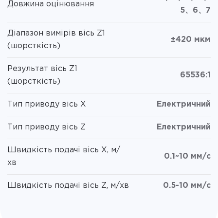
Довжина оцінювання
5、6、7
Діапазон вимірів вісь Z1
±420 мкм
(шорсткість)
Результат вісь Z1
65536:1
(шорсткість)
Тип приводу вісь X
Електричний
Тип приводу вісь Z
Електричний
Швидкість подачі вісь X, м/
0.1~10 мм/с
хв
Швидкість подачі вісь Z, м/хв
0.5-10 мм/с