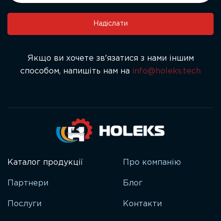
this
field
Надіслати
blank.
Якщо ви хочете зв'язатися з нами іншим
способом, напишіть нам на
info@holeks.tech
Каталог продукції
Про компанію
Партнери
Блог
Послуги
Контакти