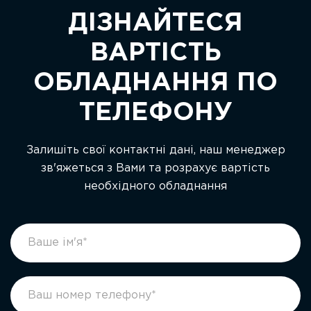
ДІЗНАЙТЕСЯ
ВАРТІСТЬ
ОБЛАДНАННЯ ПО
ТЕЛЕФОНУ
Залишіть свої контактні дані, наш менеджер
зв'яжеться з Вами та розрахує вартість
необхідного обладнання
footer
If
form
you
ukr
are
human,
leave