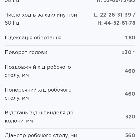
50 Гц
H: 53-62-73-93
Число ходів за хвилину при
L: 22-26-31-39 /
60 Гц
H: 44-52-61-78
Індексація обертання
1:80
Поворот голови
±30 °
Поздовжній хід робочого
460
столу, мм
Поперечний хід робочого
460
столу, мм
Відстань від шпинделя до
320
колони, мм
Діаметр робочого столу, мм
560