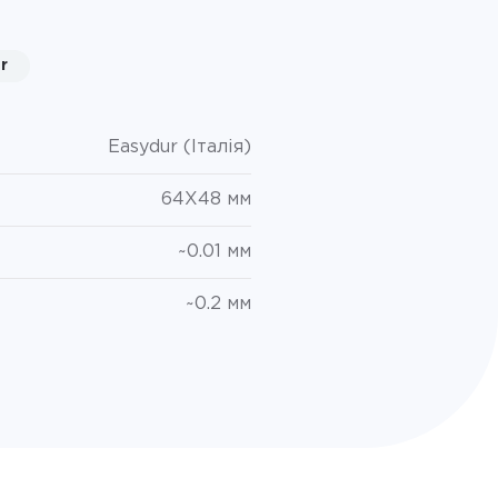
r
Easydur (Італія)
64X48 мм
~0.01 мм
~0.2 мм