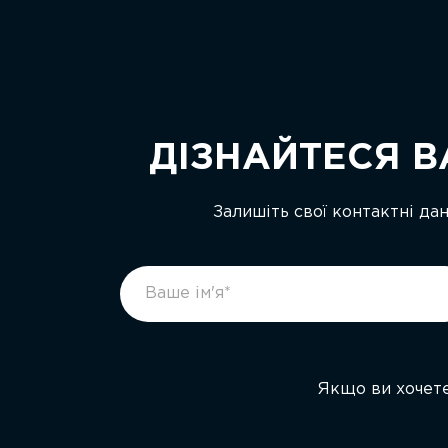
ДІЗНАЙТЕСЯ В
Залишіть свої контактні да
footer
If
form
you
ukr
are
human,
leave
Якщо ви хочете
this
field