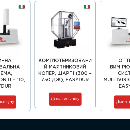
ИЧНА
КОМП’ЮТЕРИЗОВАНИ
ОПТ
ВАЛЬНА
Й МАЯТНИКОВИЙ
ВИМІР
ЕМА,
КОПЕР, ШАРПІ (300 –
СИС
N II – 110,
750 ДЖ), EASYDUR
MULTIVISIO
YDUR
EAS
Дізнатись ціну
сь ціну
Дізнат