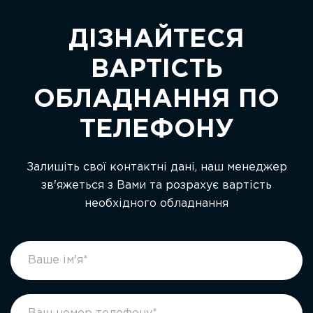
ДІЗНАЙТЕСЯ
ВАРТІСТЬ
ОБЛАДНАННЯ ПО
ТЕЛЕФОНУ
Залишіть свої контактні дані, наш менеджер
зв'яжеться з Вами та розрахує вартість
необхідного обладнання
footer
If
form
you
ukr
are
human,