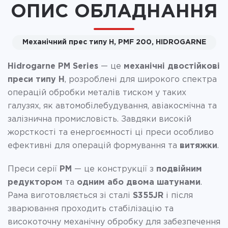
ОПИС ОБЛАДНАННЯ
Механічний прес типу H, PMF 200, HIDROGARNE
Hidrogarne PM Series
— це
механічні двостійкові
преси типу H
, розроблені для широкого спектра
операцій обробки металів тиском у таких
галузях, як автомобілебудування, авіакосмічна та
залізнична промисловість. Завдяки високій
жорсткості та енергоємності ці преси особливо
ефективні для операцій формування та
витяжки
.
Преси серії
PM
— це конструкції з
подвійним
редуктором
та
одним або двома шатунами
.
Рама виготовляється зі сталі
S355JR
і після
зварювання проходить стабілізацію та
високоточну механічну обробку для забезпечення