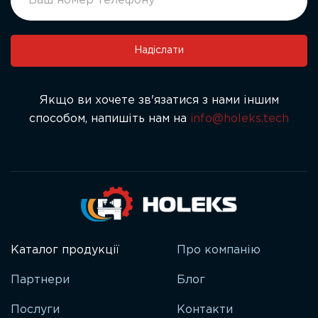
leave
this
field
Надіслати
blank.
Якщо ви хочете зв'язатися з нами іншим
способом, напишіть нам на
info@holeks.tech
Каталог продукції
Про компанію
Партнери
Блог
Послуги
Контакти