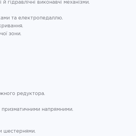
й гідравлічні виконавчі механізми.
ами та електропедаллю.
кривання.
чої зони.
іжного редуктора.
ми призматичними напрямними.
и шестернями.