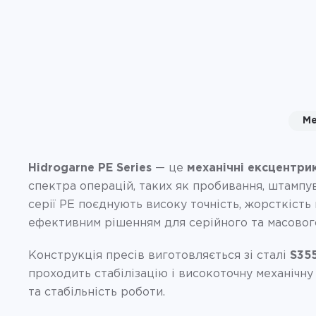
Ме
Hidrogarne PE Series
— це
механічні ексцентри
спектра операцій, таких як пробивання, штампу
серії PE поєднують високу точність, жорсткість 
ефективним рішенням для серійного та масовог
Конструкція пресів виготовляється зі сталі
S35
проходить стабілізацію і високоточну механічну
та стабільність роботи.