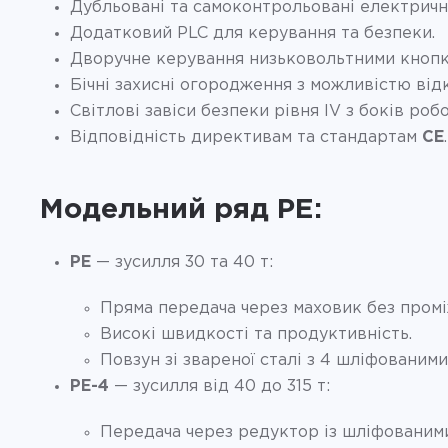
Дубльовані та самоконтрольовані електричні 
Додатковий PLC для керування та безпеки.
Дворучне керування низьковольтними кнопк
Бічні захисні огородження з можливістю від
Світлові завіси безпеки рівня IV з боків робо
Відповідність директивам та стандартам
CE
.
Модельний ряд PE:
PE
— зусилля 30 та 40 т:
Пряма передача через маховик без пром
Високі швидкості та продуктивність.
Повзун зі звареної сталі з 4 шліфовани
PE-4
— зусилля від 40 до 315 т:
Передача через редуктор із шліфованим