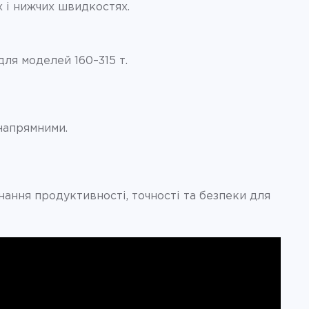
 і нижчих швидкостях.
ля моделей 160–315 т.
напрямними.
ання продуктивності, точності та безпеки для