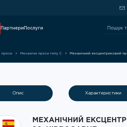
Шукати:
Партнери
Послуги
і преси
Механічні преси типу C
Механічний ексцентриковий пр
Опис
Характеристики
МЕХАНІЧНИЙ ЕКСЦЕНТРИ