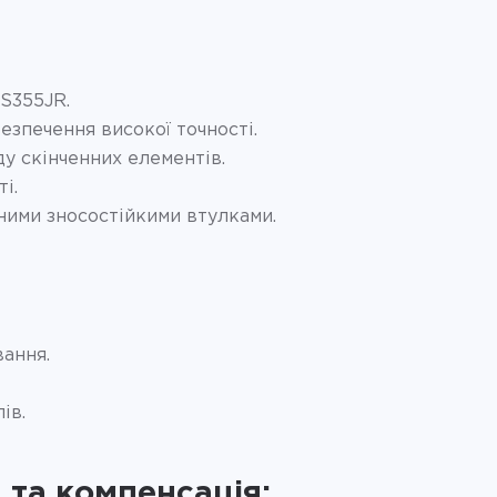
 S355JR.
езпечення високої точності.
у скінченних елементів.
і.
аними зносостійкими втулками.
ання.
ів.
 та компенсація: