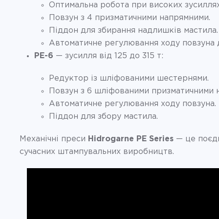
Оптимальна робота при високих зусиллях
Повзун з 4 призматичними напрямними.
Піддон для збирання надлишків мастила.
Автоматичне регулювання ходу повзуна д
PE-6
— зусилля від 125 до 315 т:
Редуктор із шліфованими шестернями.
Повзун з 6 шліфованими призматичними 
Автоматичне регулювання ходу повзуна.
Піддон для збору мастила.
Механічні преси
Hidrogarne PE Series
— це поєдн
сучасних штампувальних виробництв.