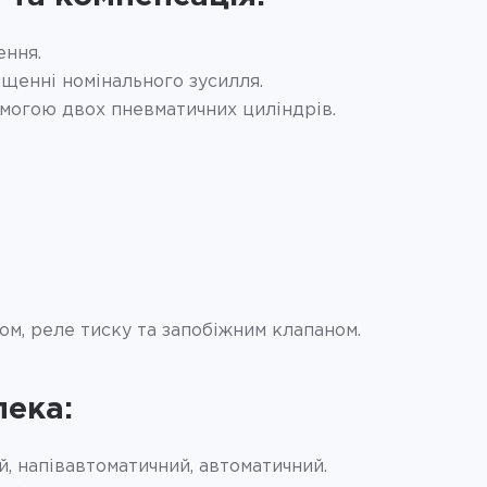
ення.
щенні номінального зусилля.
омогою двох пневматичних циліндрів.
м, реле тиску та запобіжним клапаном.
пека:
, напівавтоматичний, автоматичний.