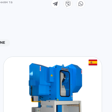
нням та
RNE