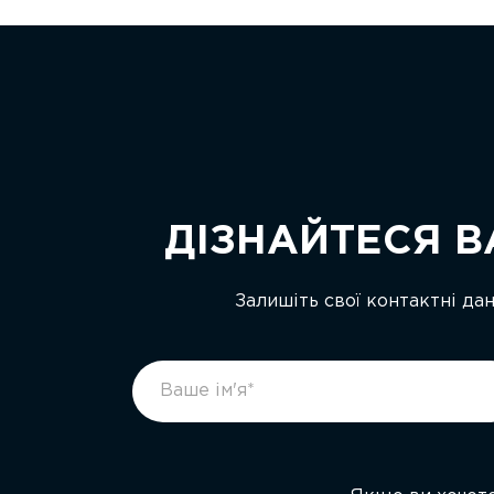
ДІЗНАЙТЕСЯ В
Залишіть свої контактні да
footer
If
form
you
ukr
are
human,
leave