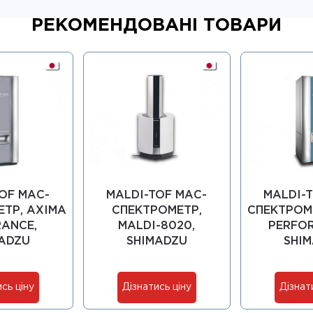
РЕКОМЕНДОВАНІ ТОВАРИ
OF МАС-
MALDI-TOF МАС-
MALDI-
ТР, AXIMA
СПЕКТРОМЕТР,
СПЕКТРОМ
ANCE,
MALDI-8020,
PERFO
ADZU
SHIMADZU
SHI
сь ціну
Дізнатись ціну
Дізнат