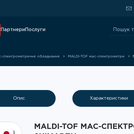
Шукати:
Партнери
Послуги
с-спектрометричне обладнання
MALDI-TOF мас-спектрометри
Опис
Характеристики
MALDI-TOF МАС-СПЕКТР