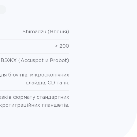
Shimadzu (Японія)
> 200
ВЭЖХ (Accuspot и Probot)
ля біочіпів, мікроскопічних
слайдів, CD та ін.
азків формату стандартних
кротитраційних планшетів.