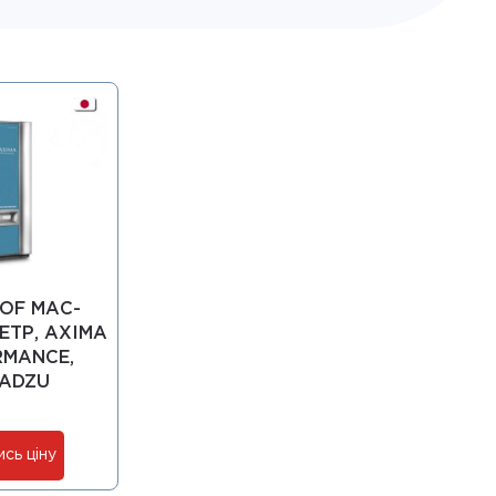
TOF МАС-
ЕТР, AXIMA
RMANCE,
MADZU
ись ціну