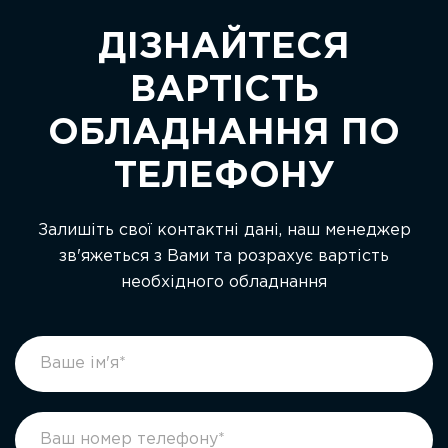
ДІЗНАЙТЕСЯ
ВАРТІСТЬ
ОБЛАДНАННЯ ПО
ТЕЛЕФОНУ
Залишіть свої контактні дані, наш менеджер
зв'яжеться з Вами та розрахує вартість
необхідного обладнання
footer
If
form
you
ukr
are
human,