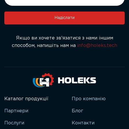
leave
this
field
Надіслати
blank.
Якщо ви хочете зв'язатися з нами іншим
способом, напишіть нам на
info@holeks.tech
Каталог продукції
Про компанію
Партнери
Блог
Послуги
Контакти