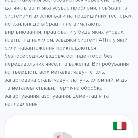
навантаження застосовуються через систему
датчиків ваги, яка усуває проблеми, пов’язані із
системами власної ваги на традиційних тестерах:
не схильні до вібрації і не вимагають
вирівнювання; працювати у будь-яких умовах,
навіть під нахилом, завдяки системі Affri, у якій
сили навантаження прикладаються
безпосередньо вздовж осі індентора, без
передавальних чисел та важелів. Випробування
на твердість всіх металів: чавун, сталь,
загартована сталь, чавун, латунь, алюміній, мідь
та металеві сплави. Термічна обробка,
загартування, азотування, цементація та
наплавлення.