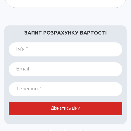
ЗАПИТ РОЗРАХУНКУ ВАРТОСТІ
If
you
are
human,
leave
this
field
blank.
Дізнатись ціну