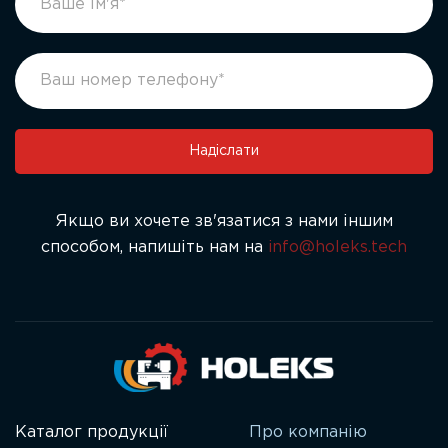
form
you
ukr
are
human,
leave
this
field
Надіслати
blank.
Якщо ви хочете зв'язатися з нами іншим
способом, напишіть нам на
info@holeks.tech
Каталог продукції
Про компанію