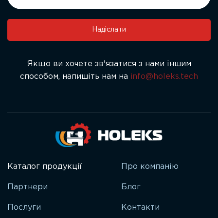
leave
this
field
Надіслати
blank.
Якщо ви хочете зв'язатися з нами іншим
способом, напишіть нам на
info@holeks.tech
Каталог продукції
Про компанію
Партнери
Блог
Послуги
Контакти