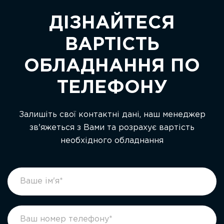
ДІЗНАЙТЕСЯ
ВАРТІСТЬ
ОБЛАДНАННЯ ПО
ТЕЛЕФОНУ
Залишіть свої контактні дані, наш менеджер
зв'яжеться з Вами та розрахує вартість
необхідного обладнання
footer
If
form
you
ukr
are
human,