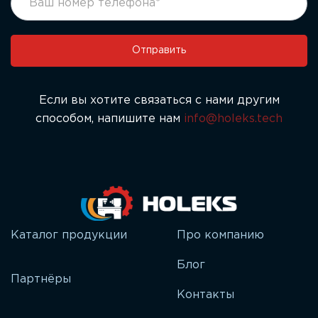
оставьте
это
поле
Отправить
пустым.
Если вы хотите связаться с нами другим
способом, напишите нам
info@holeks.tech
Каталог продукции
Про компанию
Блог
Партнёры
Контакты