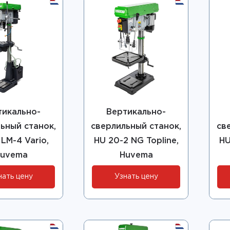
тикально-
Вертикально-
ьный станок,
сверлильный станок,
св
LM-4 Vario,
HU 20-2 NG Topline,
HU
uvema
Huvema
нать цену
Узнать цену