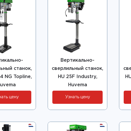
тикально-
Вертикально-
ьный станок,
сверлильный станок,
св
4 NG Topline,
HU 25F Industry,
HU
uvema
Huvema
нать цену
Узнать цену