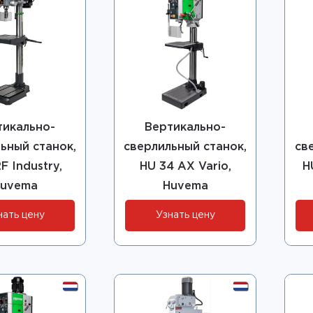
тикально-
Вертикально-
ьный станок,
сверлильный станок,
св
F Industry,
HU 34 AX Vario,
H
uvema
Huvema
нать цену
Узнать цену