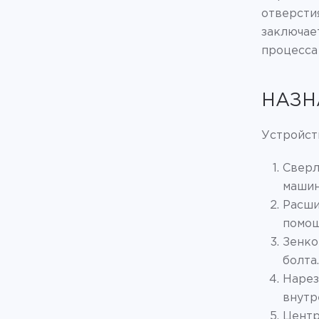
отверсти
заключает
процесса
НАЗН
Устройств
Сверл
машин
Расши
помощ
Зенко
болта.
Нарез
внутр
Центр