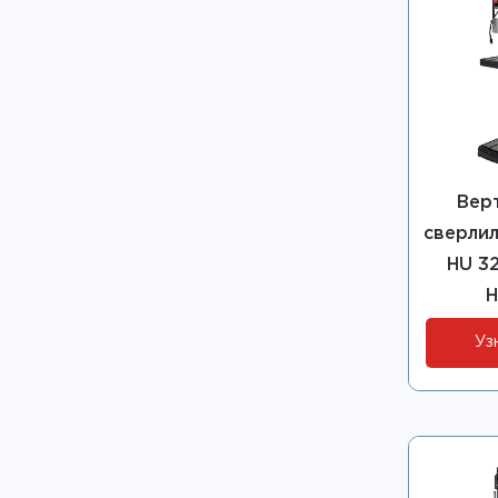
Вер
сверлил
HU 32
H
Уз