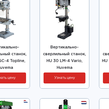
тикально-
Вертикально-
ьный станок,
сверлильный станок,
св
C-4 Topline,
HU 30 LM-4 Vario,
HU 
uvema
Huvema
нать цену
Узнать цену