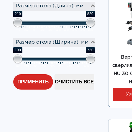
Размер стола (Длина), мм
210
820
210
267
300
330
380
420
480
585
650
820
Размер стола (Ширина), мм
190
730
Вер
сверлил
190
240
300
350
385
416
440
560
630
HU 30 G
ПРИМЕНИТЬ
ОЧИСТИТЬ ВСЕ
H
Уз