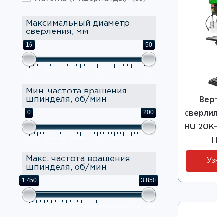
Максимальный диаметр
сверления, мм
16
50
16
20
25
30
32
40
45
50
Мин. частота вращения
шпинделя, об/мин
Вер
0
200
сверлил
HU 20K-
0
30
50
54
60
75
115
120
132
180
200
H
Макс. частота вращения
Уз
шпинделя, об/мин
1 450
3 850
1 450
1 600
1 852
2 090
2 250
2 500
3 000
3 100
3 850