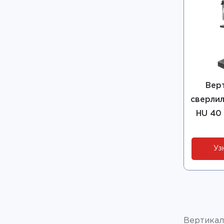
Вер
сверлил
HU 40
Уз
Вертикал