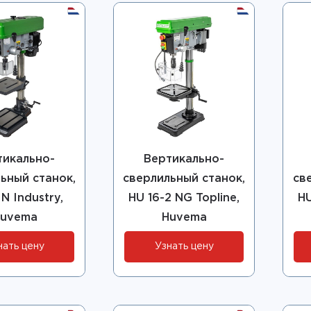
тикально-
Вертикально-
ьный станок,
сверлильный станок,
св
 N Industry,
HU 16-2 NG Topline,
HU
uvema
Huvema
нать цену
Узнать цену