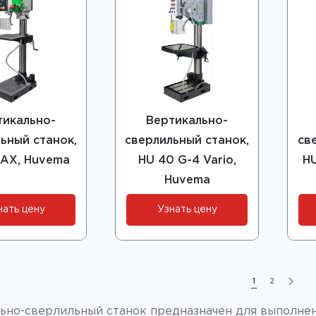
тикально-
Вертикально-
ьный станок,
сверлильный станок,
св
 AX, Huvema
HU 40 G-4 Vario,
H
Huvema
нать цену
Узнать цену
1
2
ьно-сверлильный станок предназначен для выполнен