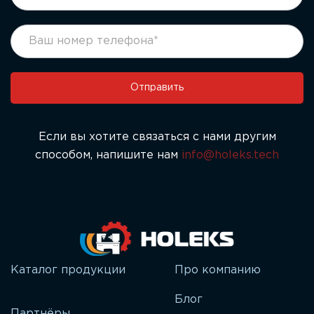
form
вы
ru
человек,
оставьте
это
поле
Отправить
пустым.
Если вы хотите связаться с нами другим
способом, напишите нам
info@holeks.tech
Каталог продукции
Про компанию
Блог
Партнёры